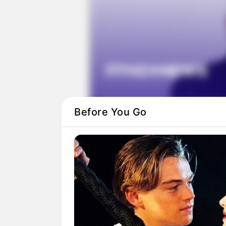
Before You Go