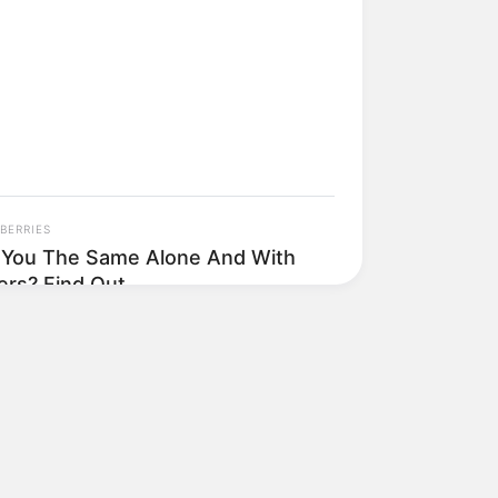
BERRIES
 You The Same Alone And With
ers? Find Out