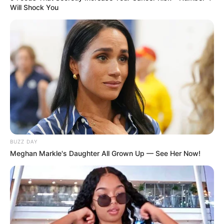
Will Shock You
BUZZ DAY
Meghan Markle's Daughter All Grown Up — See Her Now!