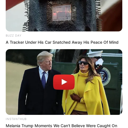
BUZZ DAY
A Tracker Under His Car Snatched Away His Peace Of Mind
INSTANTHUB
Melania Trump Moments We Can't Believe Were Caught On