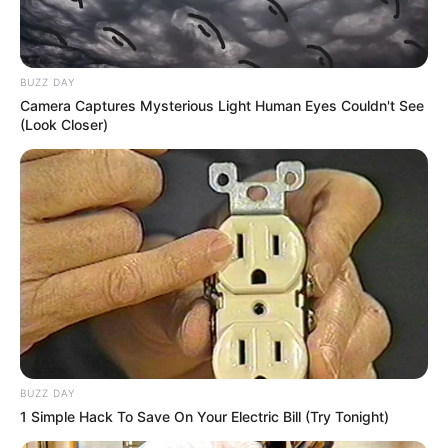
Κοινωνικό οικιακό τιμολόγιο 2026 αίτηση
Δωρόσημο καλοκαιριού οικοδόμων: Πότε θα
BUZZ DAY
πληρωθεί;
Camera Captures Mysterious Light Human Eyes Couldn't See
(Look Closer)
Η δίδυμη παραλία-έκπληξη της Εύβοιας: Μια
λωρίδα άμμου με θάλασσα και στις δύο
πλευρές, 90 λεπτά από Χαλκίδα
Ακολουθήστε το evianews.com στο
Google
News
ΤΑ ΠΙΟ ΔΗΜΟΦΙΛΗ
BUZZ DAY
1 Simple Hack To Save On Your Electric Bill (Try Tonight)