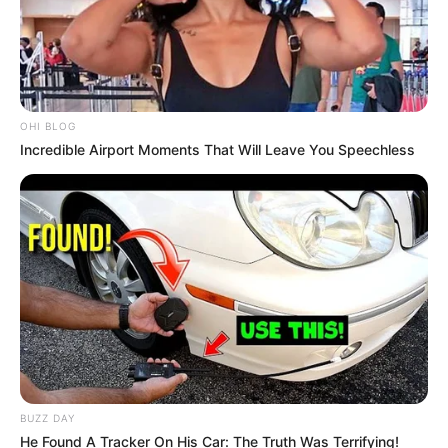
OHI BLOG
Incredible Airport Moments That Will Leave You Speechless
BUZZ DAY
He Found A Tracker On His Car: The Truth Was Terrifying!