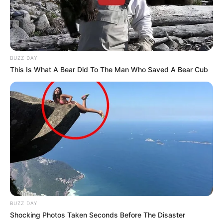
BUZZ DAY
This Is What A Bear Did To The Man Who Saved A Bear Cub
BUZZ DAY
Shocking Photos Taken Seconds Before The Disaster