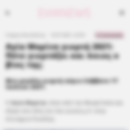
0 Comments
Γιώργος Κουτσελίνης
·
16.07.2021, 22:35
·
·
Αγία Μαρίνα γιορτή 2021:
Πότε γιορτάζει και ποιος ο
βίος της;
Μια μεγάλη γιορτή αύριο Σάββατο 17
Ιουλίου 2021.
Η
Αγία Μαρίνα
, ήταν από την Μικρά Ασία και
έζησε στα τέλη του 3ου αιώνα μ.Χ. στην
Αντιόχεια Πισιδίας.