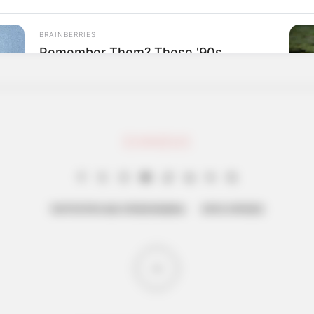
BRAINBERRIES
Remember Them? These '90s
Couples Defined An Era—See The
Complete List
CTA F
o Be
Why 
to f
ΤΑΥΤΟΤΗΤΑ ΚΑΙ ΕΠΙΚΟΙΝΩΝΙΑ
ΟΡΟΙ ΧΡΗΣΗΣ