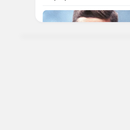
BRAINBERRIES
8 Conspiracies That Turned Out T
True