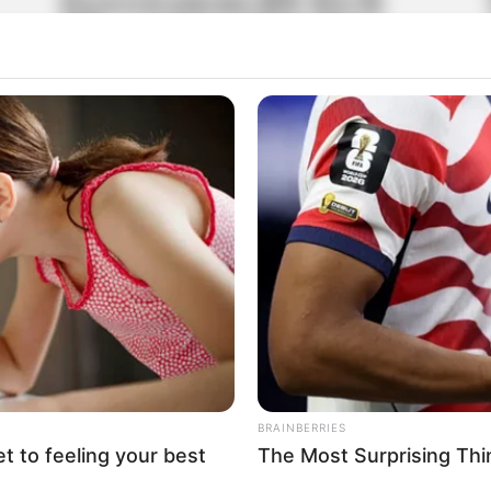
Κοινωνικό μέρισμα 2022: Πότε θα
δοθεί το έκτακτο επίδομα Πάσχα;
25.03.2022, 20:40
Κοινωνικό μέρισμα 2021: Τι ώρα θα
γίνει η πληρωμή;
29.12.2021, 09:58
BRAINBERRIES
et to feeling your best
The Most Surprising Th
1
2
3
4
…
20