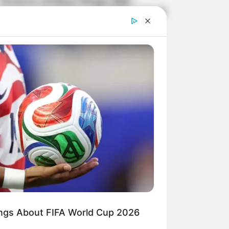
Έκτακτο επίδομα Πάσχα 2022 –
κοινωνικό μέρισμα: Θα δοθεί τελικά
4.03.2022, 07:36
Κοινωνικό μέρισμα 2021: Μετά την
αίτηση έρχεται η πληρωμή
28.12.2021, 12:19
ings About FIFA World Cup 2026