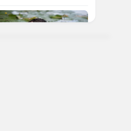
AVORITE
this ordinary drink is the secret
eeling your best every day