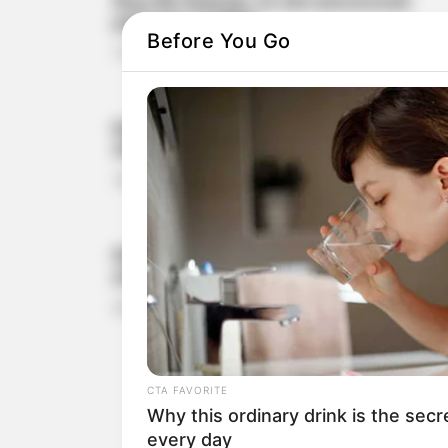
Πως θα λέγεται το νέο κοινωνικό
μέρισμα το 2022;
Before You Go
7.11.2022, 07:34
bonus 2021 efka gov gr: Τι κάνουν
όσοι δεν πήραν το μέρισμα;
7.01.2022, 11:57
Κοινωνικό μέρισμα 2021: Πότε θα
γίνει η πληρωμή;
25.12.2021, 23:04
CTA FAVORITE
Why this ordinary drink is the secr
every day