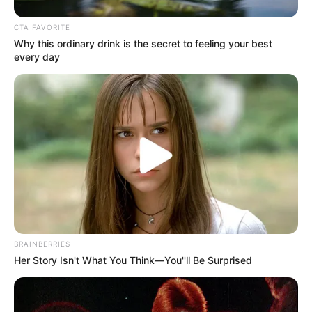
Επίδομα ενοικίου: Πότε κάνουμε αίτηση
για την επιδότηση;
CTA FAVORITE
7.08.2022, 16:47
Why this ordinary drink is the secret to feeling your best
every day
1
2
3
4
BRAINBERRIES
Her Story Isn't What You Think—You''ll Be Surprised