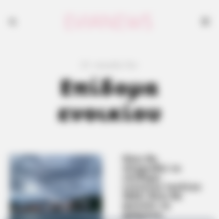
31 results for
Επίδομα
ενοικίου
Πότε θα
πληρωθεί το
επίδομα
ενοικίου Ιουλίου
2024; Πότε θα
φανούν τα
χρήματα;